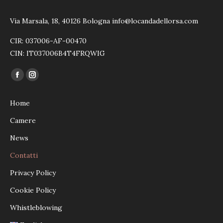
Via Marsala, 18, 40126 Bologna info@locandadellorsa.com
CIR: 037006-AF-00470
CIN: IT037006B4T4FRQWIG
Ci puoi trovare su:
Facebook
Instagram
page
page
Home
opens
opens
in
in
Camere
new
new
News
window
window
Contatti
Privacy Policy
Cookie Policy
Whistleblowing