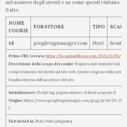
sul numero degli utenti e su come questi visitano
il sito.
NOME
FORNITORE
TIPO
SCAD
COOKIE
td
googletagmanager.com
Pixel
Sessio
Primo URL trovato:
https://locandadellorsa.com/2023/10/10/
Descrizione dello scopo dei cookie:
Registra dati statistici sul
comportamento dei utenti sul sito web. Questi vengono utilizzati pe
l’analisi interna dall’operatore del sito.
Inizializzatore:
Script tag, pagina numero di linea sorgente 8
Origine:
https://www.googletagmanager.com/gtag/js?id=UA-2157
1
Dati inviati in:
Stati Uniti (adeguato)