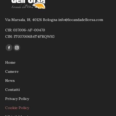
Via Marsala, 18, 40126 Bologna info@locandadellorsa.com
CIR: 037006-AF-00470
CIN: IT037006B4T4FRQWIG
Ci puoi trovare su:
Facebook
Instagram
page
page
Home
opens
opens
in
in
Camere
new
new
News
window
window
Contatti
Privacy Policy
Cookie Policy