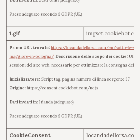
Dati inviati in:
Stati Uniti (adeguato)
Paese adeguato secondo il GDPR (UE)
1.gif
imgsct.cookiebot.co
Primo URL trovato:
https://locandadellorsa.com/en/sotto-le-stel
maggiore-in-bologna/
Descrizione dello scopo dei cookie:
Utiliz
sessioni del sito web, necessario per ottimizzare la consegna dei p
Inizializzatore:
Script tag, pagina numero di linea sorgente 37
Origine:
https://consent.cookiebot.com/uc.js
Dati inviati in:
Irlanda (adeguato)
Paese adeguato secondo il GDPR (UE)
CookieConsent
locandadellorsa.com