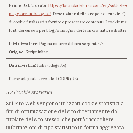
Primo URL trovato:
https://locandadellorsa.com/en/sotto-le-stel
maggiore-in-bologna/
Descrizione dello scopo dei cookie:
Quest
di cookie finalizzati a fornire e presentare contenuti. I cookie mante
font, dei cursori per blog/immagini, dei temi cromatici e di altre imp
Inizializzatore:
Pagina numero di linea sorgente 75
Origine:
Script inline
Dati inviati in:
Italia (adeguato)
Paese adeguato secondo il GDPR (UE)
5.2 Cookie statistici
Sul Sito Web vengono utilizzati cookie statistici a
fini di ottimizzazione del sito direttamente dal
titolare del sito stesso, che potrà raccogliere
informazioni di tipo statistico in forma aggregata