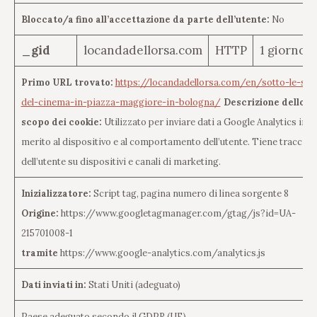
Bloccato/a fino all’accettazione da parte dell’utente:
No
_gid
locandadellorsa.com
HTTP
1 giorno
Primo URL trovato:
https://locandadellorsa.com/en/sotto-le-stel
del-cinema-in-piazza-maggiore-in-bologna/
Descrizione dello
scopo dei cookie:
Utilizzato per inviare dati a Google Analytics in
merito al dispositivo e al comportamento dell’utente. Tiene traccia
dell’utente su dispositivi e canali di marketing.
Inizializzatore:
Script tag, pagina numero di linea sorgente 8
Origine:
https://www.googletagmanager.com/gtag/js?id=UA-
215701008-1
tramite
https://www.google-analytics.com/analytics.js
Dati inviati in:
Stati Uniti (adeguato)
Paese adeguato secondo il GDPR (UE)