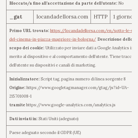
Bloccato/a fino all’accettazione da parte dell’utente:
No
_gat
locandadellorsa.com
HTTP
1 giorno
Primo URL trovato:
https://locandadellorsa.com/en/sotto-le-stel
del-cinema-in-piazza-maggiore-in-bologna/
Descrizione dello
scopo dei cookie:
Utilizzato per inviare dati a Google Analytics in
merito al dispositivo e al comportamento dell’utente. Tiene traccia
dell’utente su dispositivi e canali di marketing.
Inizializzatore:
Script tag, pagina numero di linea sorgente 8
Origine:
https://www.googletagmanager.com/gtag/js?id=UA-
215701008-1
tramite
https://www.google-analytics.com/analytics.js
Dati inviati in:
Stati Uniti (adeguato)
Paese adeguato secondo il GDPR (UE)