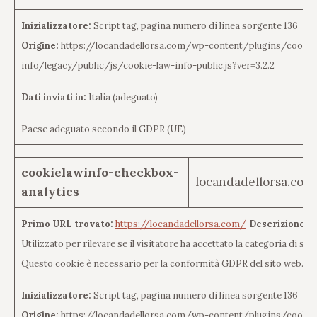
Inizializzatore:
Script tag, pagina numero di linea sorgente 136
Origine:
https://locandadellorsa.com/wp-content/plugins/cookie
info/legacy/public/js/cookie-law-info-public.js?ver=3.2.2
Dati inviati in:
Italia (adeguato)
Paese adeguato secondo il GDPR (UE)
cookielawinfo-checkbox-
locandadellorsa.com
analytics
Primo URL trovato:
https://locandadellorsa.com/
Descrizione de
Utilizzato per rilevare se il visitatore ha accettato la categoria di sta
Questo cookie è necessario per la conformità GDPR del sito web.
Inizializzatore:
Script tag, pagina numero di linea sorgente 136
Origine:
https://locandadellorsa.com/wp-content/plugins/cookie