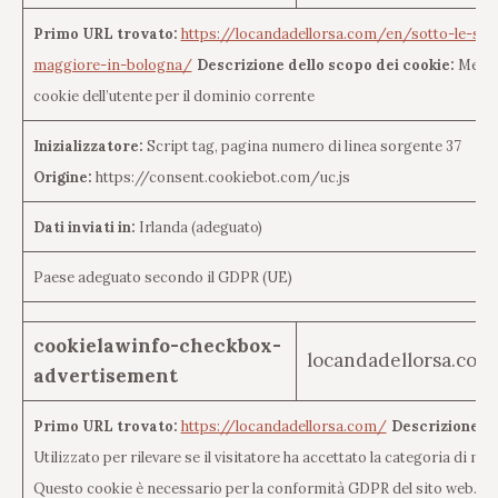
Primo URL trovato:
https://locandadellorsa.com/en/sotto-le-stel
maggiore-in-bologna/
Descrizione dello scopo dei cookie:
Memor
cookie dell’utente per il dominio corrente
Inizializzatore:
Script tag, pagina numero di linea sorgente 37
Origine:
https://consent.cookiebot.com/uc.js
Dati inviati in:
Irlanda (adeguato)
Paese adeguato secondo il GDPR (UE)
cookielawinfo-checkbox-
locandadellorsa.com
advertisement
Primo URL trovato:
https://locandadellorsa.com/
Descrizione de
Utilizzato per rilevare se il visitatore ha accettato la categoria di m
Questo cookie è necessario per la conformità GDPR del sito web.