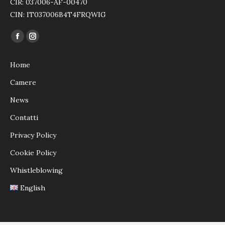
CIR: 037006-AF-00470
CIN: IT037006B4T4FRQWIG
Ci puoi trovare su:
Facebook
Instagram
page
page
Home
opens
opens
in
in
Camere
new
new
News
window
window
Contatti
Privacy Policy
Cookie Policy
Whistleblowing
English