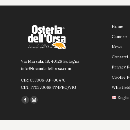
Home
Camere
News
Contatti
Via Marsala, 18, 40126 Bologna
Privacy P
info@locandadellorsa.com
Cookie P
CIR: 037006-AF-00470
CIN: IT037006B4T4FRQWIG
Whistleb
Englis
Ci puoi trovare su:
Facebook
Instagram
page
page
opens
opens
in
in