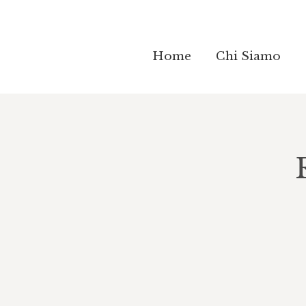
Home
Home
Chi Siamo
Chi Siamo