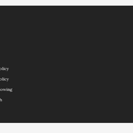
olicy
olicy
lowing
h