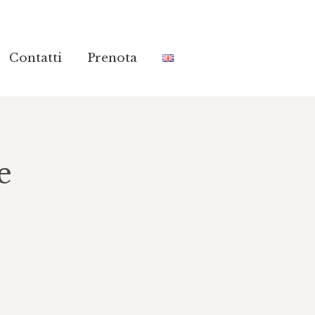
Contatti
Contatti
Prenota
Prenota
e