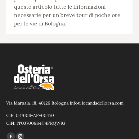
questo articolo tutte le informazioni
necessarie per un breve tour di poche ore
per le vie di Bologna.
Via Marsala, 18, 40126 Bologna info@locandadellorsa.com
CIR: 037006-AF-00470
CIN: IT037006B4T4FRQWIG
Ci puoi trovare su: