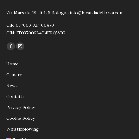
Via Marsala, 18, 40126 Bologna info@locandadellorsa.com
CIR: 037006-AF-00470
CIN: IT037006B4T4FRQWIG
Ci puoi trovare su:
Facebook
Instagram
page
page
Home
opens
opens
in
in
Camere
new
new
News
window
window
Contatti
Privacy Policy
Cookie Policy
Whistleblowing