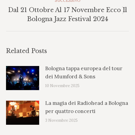
SUCCESSIVO
Dal 21 Ottobre Al 17 Novembre Ecco Il
Prossimo
Bologna Jazz Festival 2024
post:
Related Posts
Bologna tappa europea del tour
dei Mumford & Sons
10 Novembre 2025
La magia dei Radiohead a Bologna
per quattro concerti
3 Novembre 2025