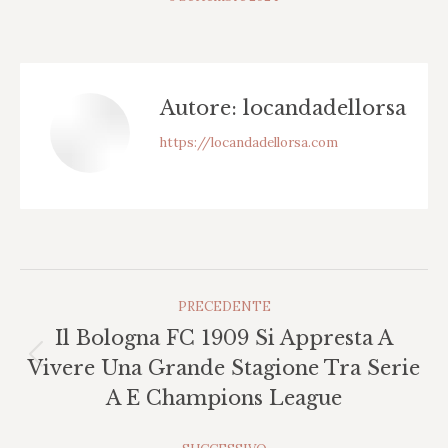
Autore:
locandadellorsa
https://locandadellorsa.com
Naviga
PRECEDENTE
Tra
Il Bologna FC 1909 Si Appresta A
I
Post
Vivere Una Grande Stagione Tra Serie
Post
precedente:
A E Champions League