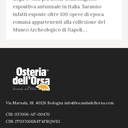
espositiva autunnale in Italia. Saranno
infatti esposte oltre 100 opere di epoca
romana appartenenti alla collezione del
Museo Archeologico di Napoli.…
Via Marsala, 18, 40126 Bologna info@locandadellorsa.com
CIR: 037006-AF-00470
CIN: IT037006B4T4FRQWIG