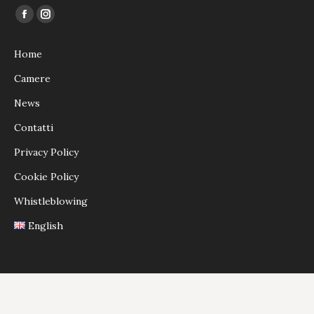
Ci puoi trovare su:
Facebook
Instagram
page
page
Home
opens
opens
in
in
Camere
new
new
News
window
window
Contatti
Privacy Policy
Cookie Policy
Whistleblowing
English