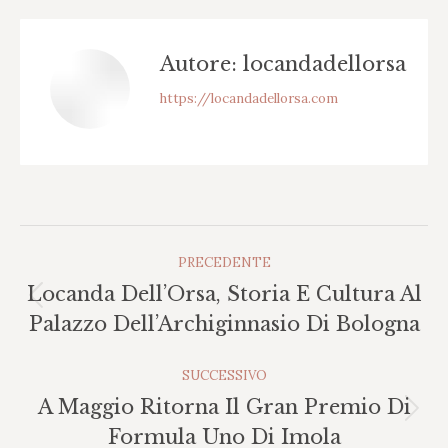
Autore:
locandadellorsa
https://locandadellorsa.com
Naviga
PRECEDENTE
Tra
Locanda Dell’Orsa, Storia E Cultura Al
I
Post
Palazzo Dell’Archiginnasio Di Bologna
Post
precedente:
SUCCESSIVO
A Maggio Ritorna Il Gran Premio Di
Prossimo
Formula Uno Di Imola
post: