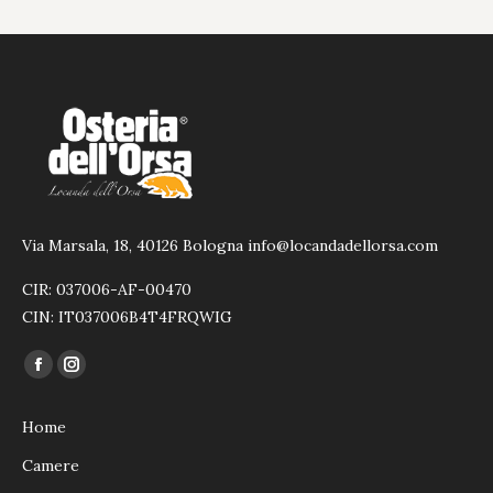
Via Marsala, 18, 40126 Bologna info@locandadellorsa.com
CIR: 037006-AF-00470
CIN: IT037006B4T4FRQWIG
Ci puoi trovare su:
Facebook
Instagram
page
page
Home
opens
opens
in
in
Camere
new
new