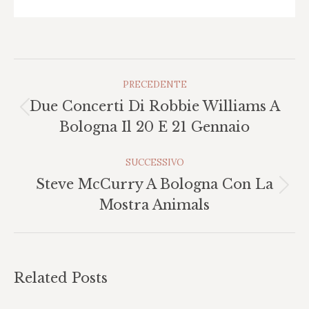
Naviga
PRECEDENTE
Tra
Due Concerti Di Robbie Williams A
I
Post
Bologna Il 20 E 21 Gennaio
Post
precedente:
SUCCESSIVO
Steve McCurry A Bologna Con La
Prossimo
Mostra Animals
post:
Related Posts