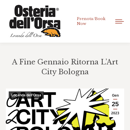
Prenota/Book
Now
A Fine Gennaio Ritorna L’Art
City Bologna
Tu sei qui:
Locanda dell'Orsa
Gen
25
2023