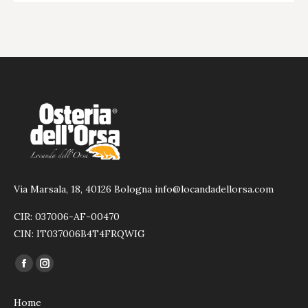
Via Marsala, 18, 40126 Bologna info@locandadellorsa.com
CIR: 037006-AF-00470
CIN: IT037006B4T4FRQWIG
Ci puoi trovare su:
Facebook
Instagram
page
page
Home
opens
opens