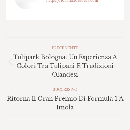
https://locandadellorsa.com
Naviga
PRECEDENTE
Tra
Tulipark Bologna: Un’Esperienza A
I
Post
Colori Tra Tulipani E Tradizioni
Post
precedente:
Olandesi
SUCCESSIVO
Ritorna Il Gran Premio Di Formula 1 A
Prossimo
Imola
post: