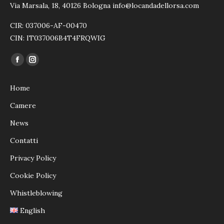
Via Marsala, 18, 40126 Bologna info@locandadellorsa.com
CIR: 037006-AF-00470
CIN: IT037006B4T4FRQWIG
Ci puoi trovare su:
Facebook
Instagram
page
page
Home
opens
opens
in
in
Camere
new
new
News
window
window
Contatti
Privacy Policy
Cookie Policy
Whistleblowing
English