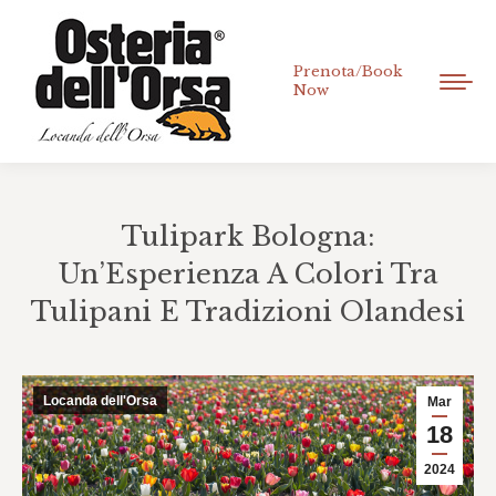
Prenota/Book
Now
Tulipark Bologna:
Un’Esperienza A Colori Tra
Tulipani E Tradizioni Olandesi
Tu sei qui:
Locanda dell'Orsa
Mar
18
2024