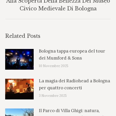
Alla Scoperta Della Bellezza Del Museo
Prossimo
Civico Medievale Di Bologna
post:
Related Posts
Bologna tappa europea del tour
dei Mumford & Sons
10 Novembre 2025
La magia dei Radiohead a Bologna
per quattro concerti
3 Novembre 2025
Il Parco di Villa Ghigi: natura,