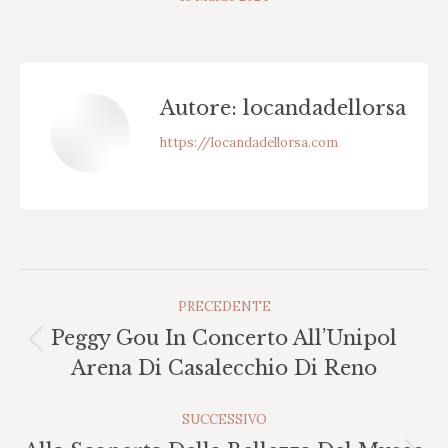
Autore:
locandadellorsa
https://locandadellorsa.com
Naviga
PRECEDENTE
Tra
Peggy Gou In Concerto All’Unipol
I
Post
Arena Di Casalecchio Di Reno
Post
precedente:
SUCCESSIVO