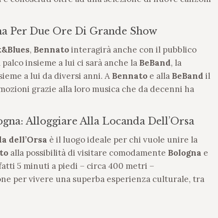
na Per Due Ore Di Grande Show
&Blues
,
Bennato
interagirà anche con il pubblico
l palco insieme a lui ci sarà anche la
BeBand
, la
ieme a lui da diversi anni. A
Bennato
e alla
BeBand
il
mozioni grazie alla loro musica che da decenni ha
gna: Alloggiare Alla Locanda Dell’Orsa
a dell’Orsa
è il luogo ideale per chi vuole unire la
to
alla possibilità di visitare comodamente
Bologna
e
fatti 5 minuti a piedi – circa 400 metri –
one per vivere una superba esperienza culturale, tra