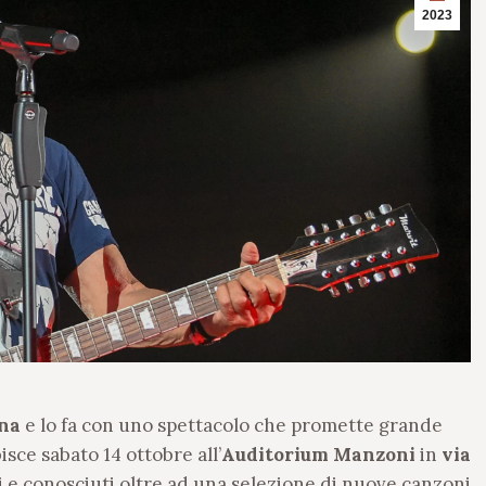
2023
na
e lo fa con uno spettacolo che promette grande
isce sabato 14 ottobre all’
Auditorium Manzoni
in
via
 e conosciuti oltre ad una selezione di nuove canzoni