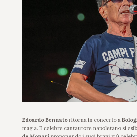
Edoardo Bennato
ritorna in concerto a
Bolog
magia. Il celebre cantautore napoletano si esib
de Monari
proponendo i suoi brani più celebri