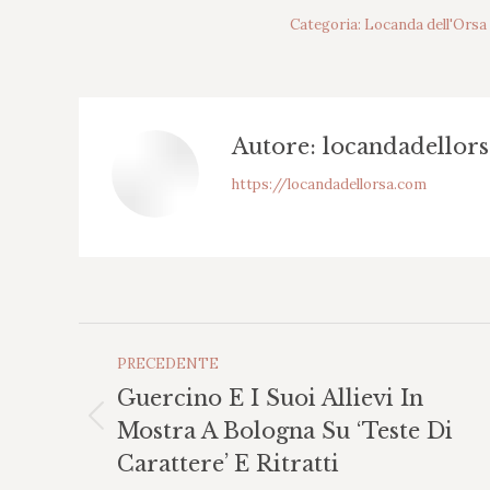
Categoria:
Locanda dell'Orsa
Autore:
locandadellors
https://locandadellorsa.com
Naviga
PRECEDENTE
Tra
Guercino E I Suoi Allievi In
I
Post
Mostra A Bologna Su ‘teste Di
Post
precedente:
Carattere’ E Ritratti