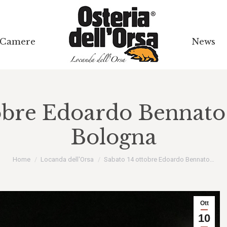
Camere
Camere
News
News
obre Edoardo Bennato
Bologna
Tu sei qui:
Home
Locanda dell'Orsa
Sabato 14 ottobre Edoardo Bennato…
Ott
10