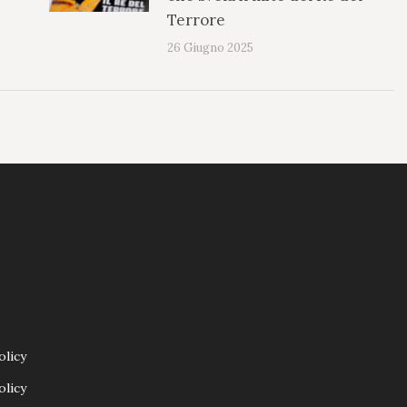
Terrore
26 Giugno 2025
olicy
olicy