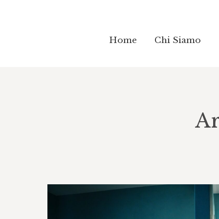
Home
Home
Chi Siamo
Chi Siamo
Ar