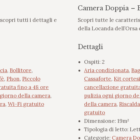
Camera Doppia – B
opri tutti i dettagli e
Scopri tutte le caratteri
della Locanda dell’Orsa 
Dettagli
Ospiti:
2
cia
,
Bollitore
,
Aria condizionata
,
Bag
fè
,
Phon
,
Piccolo
Cassaforte
,
Kit cortes
ratuita fino a 48 ore
cancellazione gratuita
 giorno della camera
,
pulizia ogni giorno d
ra
,
Wi-Fi gratuito
della camera
,
Riscald
gratuito
Dimensione:
19m²
Tipologia di letto:
Lett
Categorie:
Camera Dop