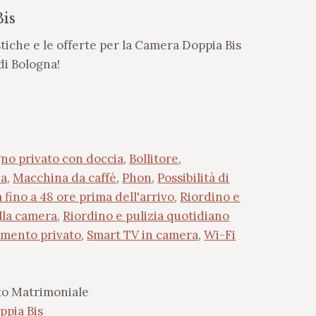
is
stiche e le offerte per la Camera Doppia Bis
di Bologna!
no privato con doccia
,
Bollitore
,
ia
,
Macchina da caffè
,
Phon
,
Possibilità di
 fino a 48 ore prima dell'arrivo
,
Riordino e
ella camera
,
Riordino e pulizia quotidiano
amento privato
,
Smart TV in camera
,
Wi-Fi
o Matrimoniale
pia Bis