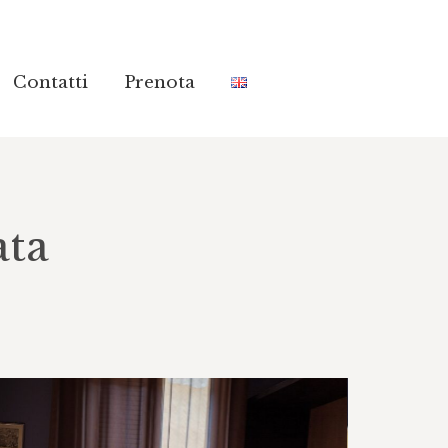
Contatti
Contatti
Prenota
Prenota
ata