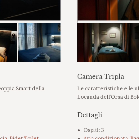
Camera Tripla
Doppia Smart della
Le caratteristiche e le u
Locanda dell’Orsa di Bo
Dettagli
Ospiti:
3
cia
,
Bidet Toilet
,
Aria condizionata
,
Bag