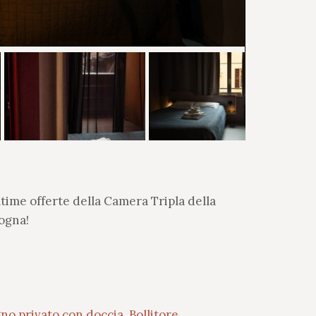
ltime offerte della Camera Tripla della
logna!
no privato con doccia
,
Bollitore
,