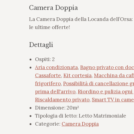
Camera Doppia
La Camera Doppia della Locanda dell’Orsa: sc
le ultime offerte!
Dettagli
Ospiti:
2
Aria condizionata
,
Bagno privato con doc
Cassaforte
,
Kit cortesia
,
Macchina da caf
frigorifero
,
Possibilità di cancellazione g
prima dell'arrivo
,
Riordino e pulizia ogni
Riscaldamento privato
,
Smart TV in came
Dimensione:
20m²
Tipologia di letto:
Letto Matrimoniale
Categorie:
Camera Doppia