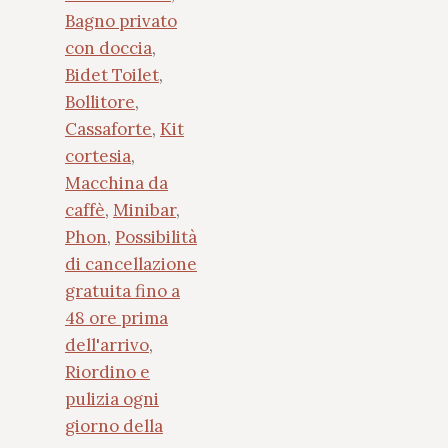
Bagno privato
con doccia
,
Bidet Toilet
,
Bollitore
,
Cassaforte
,
Kit
cortesia
,
Macchina da
caffè
,
Minibar
,
Phon
,
Possibilità
di cancellazione
gratuita fino a
48 ore prima
dell'arrivo
,
Riordino e
pulizia ogni
giorno della