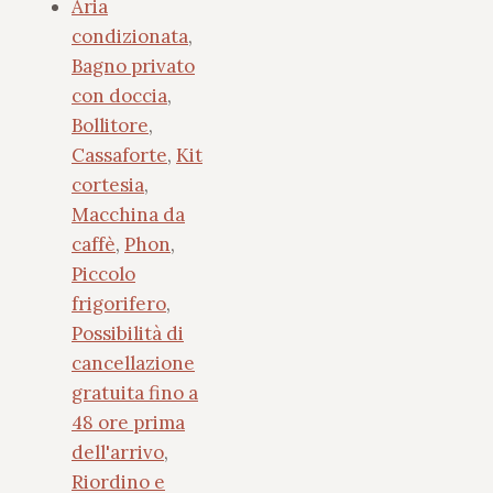
Aria
condizionata
,
Bagno privato
con doccia
,
Bollitore
,
Cassaforte
,
Kit
cortesia
,
Macchina da
caffè
,
Phon
,
Piccolo
frigorifero
,
Possibilità di
cancellazione
gratuita fino a
48 ore prima
dell'arrivo
,
Riordino e