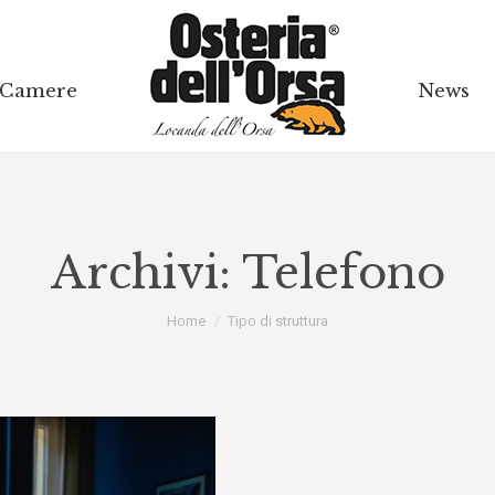
Camere
Camere
News
News
Archivi:
Telefono
Tu sei qui:
Home
Tipo di struttura