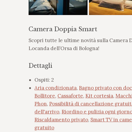
Camera Doppia Smart
Scopri tutte le ultime novità sulla Camera 
Locanda dell’Orsa di Bologna!
Dettagli
Ospiti:
2
Aria condizionata
,
Bagno privato con doc
Bollitore
,
Cassaforte
,
Kit cortesia
,
Macchi
Phon
,
Possibilità di cancellazione gratuit
dell'arrivo
,
Riordino e pulizia ogni giorn
Riscaldamento privato
,
Smart TV in came
gratuito