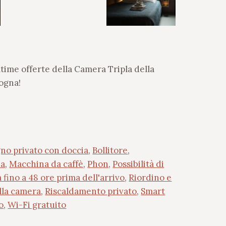
ltime offerte della Camera Tripla della
logna!
no privato con doccia
,
Bollitore
,
ia
,
Macchina da caffè
,
Phon
,
Possibilità di
 fino a 48 ore prima dell'arrivo
,
Riordino e
ella camera
,
Riscaldamento privato
,
Smart
o
,
Wi-Fi gratuito