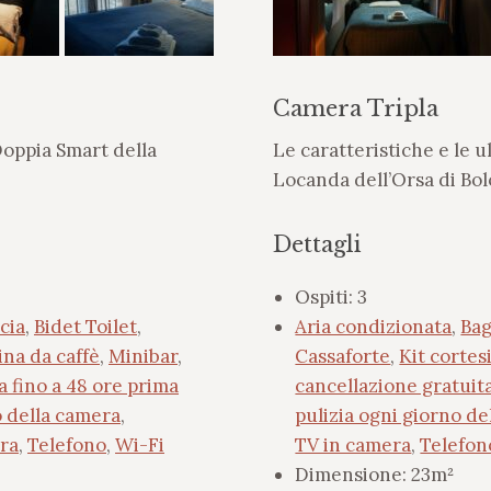
Camera Tripla
Doppia Smart della
Le caratteristiche e le u
Locanda dell’Orsa di Bo
Dettagli
Ospiti:
3
cia
,
Bidet Toilet
,
Aria condizionata
,
Bag
na da caffè
,
Minibar
,
Cassaforte
,
Kit cortes
a fino a 48 ore prima
cancellazione gratuita
o della camera
,
pulizia ogni giorno d
ra
,
Telefono
,
Wi-Fi
TV in camera
,
Telefon
Dimensione:
23m²