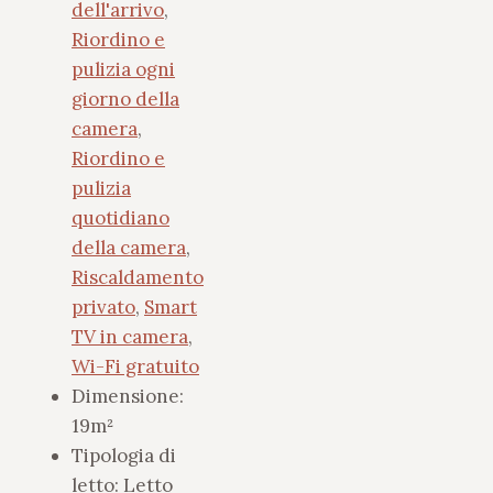
dell'arrivo
,
Riordino e
pulizia ogni
giorno della
camera
,
Riordino e
pulizia
quotidiano
della camera
,
Riscaldamento
privato
,
Smart
TV in camera
,
Wi-Fi gratuito
Dimensione:
19m²
Tipologia di
letto:
Letto