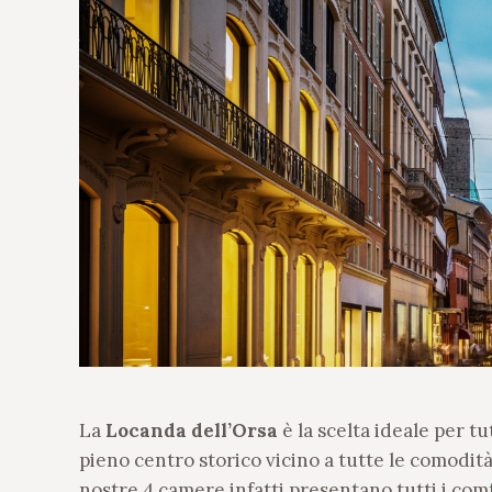
La
Locanda dell’Orsa
è la scelta ideale per t
pieno centro storico vicino a tutte le comodità
nostre 4 camere infatti presentano tutti i com