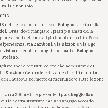
n
Italia
e non solo.
iamo
18
nel pieno centro storico di
Bologna
. Uscito dalla
dell’Orsa
, dove mangiare i piatti più amati della
ggiare alcuni dei cocktail più buoni della città. Poco
ndipendenza,
via Zamboni, via Rizzoli e via Ugo
he visitare alcuni dei luoghi più amati di
Bologna
:
o Stefano
.
gliate anche per tutti coloro che necessitano di
 La
Stazione Centrale
è distante circa 10 minuti a
e degli autobus permette di raggiungere tutte le zone
 a circa 200 metri è presente il
parcheggio San
on cui la nostra struttura ha un vantaggio accordo
girare nel centro storico nella zona a traffico