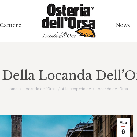
Camere
Camere
News
News
 Della Locanda Dell’
Tu sei qui:
Home
Locanda dell'Orsa
Alla scoperta della Locanda dell’Orsa…
Mag
6