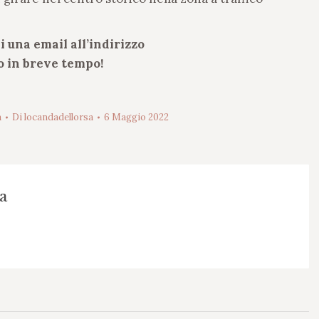
i una email all’indirizzo
 in breve tempo!
a
Di
locandadellorsa
6 Maggio 2022
a