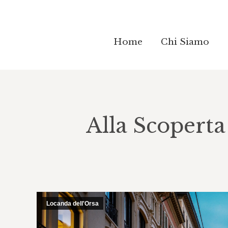
Home
Home
Chi Siamo
Chi Siamo
Alla Scoperta
Locanda dell'Orsa