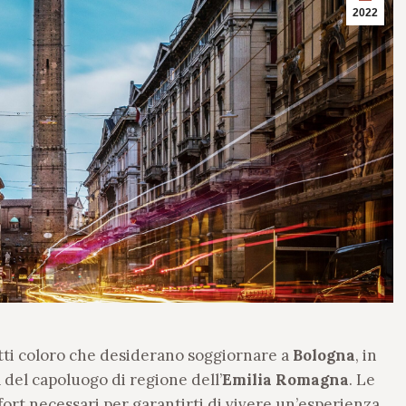
2022
utti coloro che desiderano soggiornare a
Bologna
, in
 del capoluogo di regione dell’
Emilia Romagna
. Le
fort necessari per garantirti di vivere un’esperienza