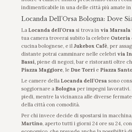
indimenticabile in una delle città più amate i
Locanda Dell’Orsa Bologna: Dove S
La
Locanda dell’Orsa
si trova in
via Marsala 
tua camera troverai subito la celebre
Osteria 
cucina bolognese, e il
Jukebox Cafè
, per assa
distante potrai camminare nelle celebri
via I
Bassi,
piene di negozi, bar e ristoranti oltre c
Piazza Maggiore
, le
Due Torri
e
Piazza Sant
Le camere della
Locanda dell’Orsa
sono consi
soggiornare a
Bologna
per impegni lavorativi.
piedi, mentre la vicinanza alle diverse fermat
della città con comodità.
Per chi invece decide di spostarsi in macchina,
Martino
, aperto tutti i giorni 24 ore su 24, c
economico, che prevede anche la possibilità di 