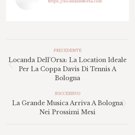
https://locandadellorsa.com
Naviga
PRECEDENTE
Tra
Locanda Dell’Orsa: La Location Ideale
I
Post
Per La Coppa Davis Di Tennis A
Post
precedente:
Bologna
SUCCESSIVO
La Grande Musica Arriva A Bologna
Prossimo
Nei Prossimi Mesi
post: